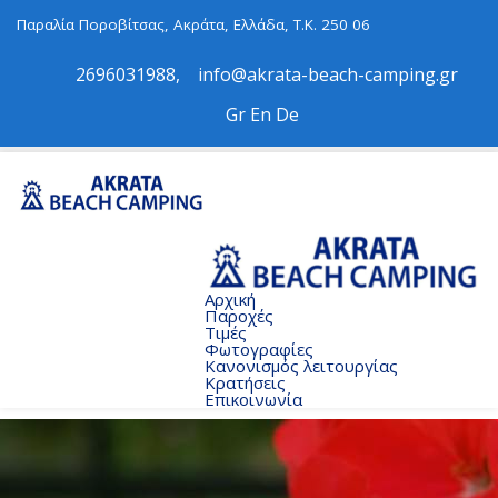
Παραλία Ποροβίτσας, Ακράτα, Ελλάδα, Τ.Κ. 250 06
2696031988
,
info@akrata-beach-camping.gr
Gr
Εn
De
Αρχική
Παροχές
Τιμές
Φωτογραφίες
Κανονισμός λειτουργίας
Κρατήσεις
Επικοινωνία