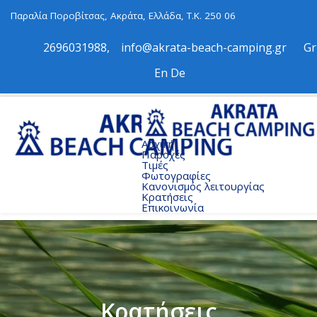
Παραλία Ποροβίτσας, Ακράτα, Ελλάδα, Τ.Κ. 250 06
2696031988
,
info@akrata-beach-camping.gr
Gr
Εn
De
Αρχική
Παροχές
Τιμές
Φωτογραφίες
Κανονισμός λειτουργίας
Κρατήσεις
Επικοινωνία
Κρατήσεις