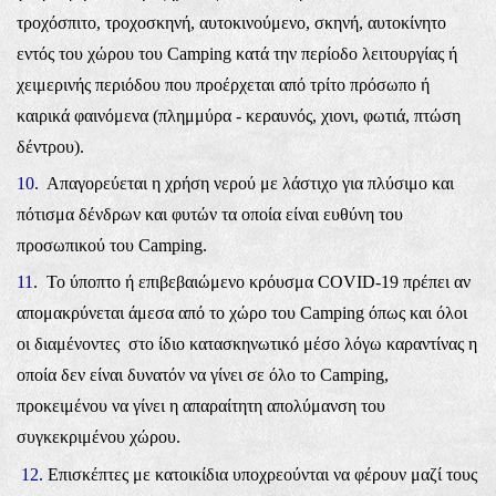
τροχόσπιτο, τροχοσκηνή, αυτοκινούμενο, σκηνή, αυτοκίνητο
εντός του χώρου του Camping κατά την περίοδο λειτουργίας ή
χειμερινής περιόδου που προέρχεται από τρίτο πρόσωπο ή
καιρικά φαινόμενα (πλημμύρα - κεραυνός, χιονι, φωτιά, πτώση
δέντρου).
10.
Απαγορεύεται η χρήση νερού με λάστιχο για πλύσιμο και
πότισμα δένδρων και φυτών τα οποία είναι ευθύνη του
προσωπικού του Camping.
11
. Το ύποπτο ή επιβεβαιώμενο κρόυσμα COVID-19 πρέπει αν
απομακρύνεται άμεσα από το χώρο του Camping όπως και όλοι
οι διαμένοντες στο ίδιο κατασκηνωτικό μέσο λόγω καραντίνας η
οποία δεν είναι δυνατόν να γίνει σε όλο το Camping,
προκειμένου να γίνει η απαραίτητη απολύμανση του
συγκεκριμένου χώρου.
12.
Ε
πισκέπτες με κατοικίδια υποχρεούνται να φέρουν μαζί τους