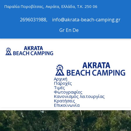
Παραλία Ποροβίτσας, Ακράτα, Ελλάδα, Τ.Κ. 250 06
2696031988
,
info@akrata-beach-camping.gr
Gr
Εn
De
Αρχική
Παροχές
Τιμές
Φωτογραφίες
Κανονισμός λειτουργίας
Κρατήσεις
Επικοινωνία