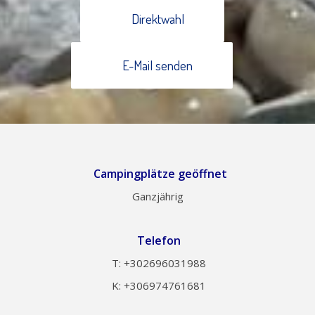
Direktwahl
E-Mail senden
Campingplätze geöffnet
Ganzjährig
Telefon
Τ: +302696031988
Κ: +306974761681