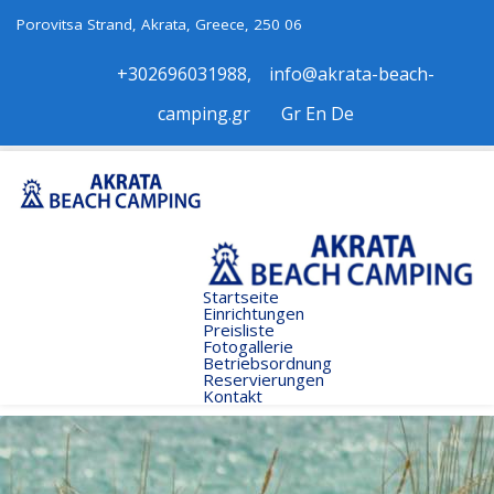
Porovitsa Strand, Akrata, Greece, 250 06
+302696031988
,
info@akrata-beach-
camping.gr
Gr
Εn
De
Startseite
Εinrichtungen
Preisliste
Fotogallerie
Betriebsordnung
Reservierungen
Kontakt