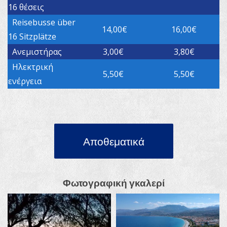
16 θέσεις
Reisebusse über
14,00€
16,00€
16 Sitzplätze
Ανεμιστήρας
3,00€
3,80€
Ηλεκτρική
5,50€
5,50€
ενέργεια
Αποθεματικά
Φωτογραφική γκαλερί